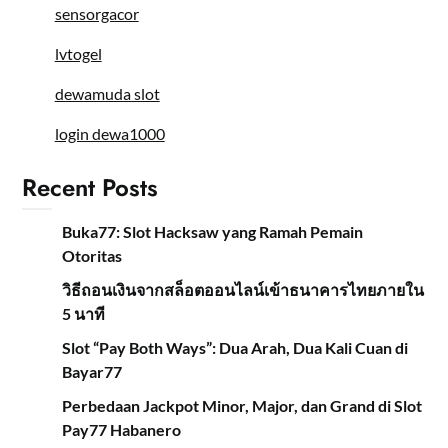
sensorgacor
lvtogel
dewamuda slot
login dewa1000
Recent Posts
Buka77: Slot Hacksaw yang Ramah Pemain
Otoritas
วิธีถอนเงินจากสล็อตออนไลน์เข้าธนาคารไทยภายใน
5 นาที
Slot “Pay Both Ways”: Dua Arah, Dua Kali Cuan di
Bayar77
Perbedaan Jackpot Minor, Major, dan Grand di Slot
Pay77 Habanero