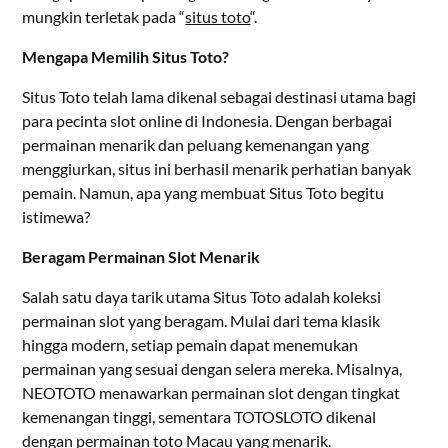
mungkin terletak pada “
situs toto
“.
Mengapa Memilih Situs Toto?
Situs Toto telah lama dikenal sebagai destinasi utama bagi
para pecinta slot online di Indonesia. Dengan berbagai
permainan menarik dan peluang kemenangan yang
menggiurkan, situs ini berhasil menarik perhatian banyak
pemain. Namun, apa yang membuat Situs Toto begitu
istimewa?
Beragam Permainan Slot Menarik
Salah satu daya tarik utama Situs Toto adalah koleksi
permainan slot yang beragam. Mulai dari tema klasik
hingga modern, setiap pemain dapat menemukan
permainan yang sesuai dengan selera mereka. Misalnya,
NEOTOTO menawarkan permainan slot dengan tingkat
kemenangan tinggi, sementara TOTOSLOTO dikenal
dengan permainan toto Macau yang menarik.