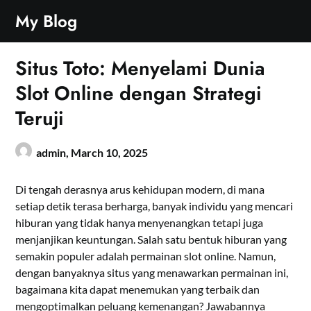
Skip
My Blog
to
content
Situs Toto: Menyelami Dunia
Slot Online dengan Strategi
Teruji
admin,
March 10, 2025
Di tengah derasnya arus kehidupan modern, di mana
setiap detik terasa berharga, banyak individu yang mencari
hiburan yang tidak hanya menyenangkan tetapi juga
menjanjikan keuntungan. Salah satu bentuk hiburan yang
semakin populer adalah permainan slot online. Namun,
dengan banyaknya situs yang menawarkan permainan ini,
bagaimana kita dapat menemukan yang terbaik dan
mengoptimalkan peluang kemenangan? Jawabannya