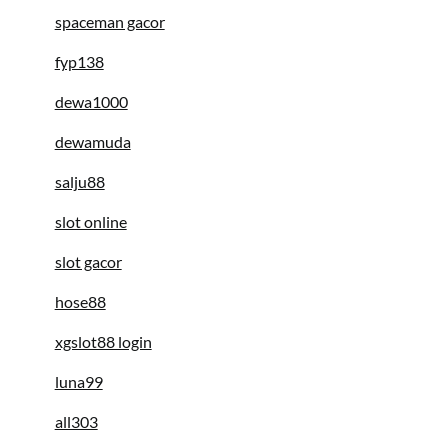
spaceman gacor
fyp138
dewa1000
dewamuda
salju88
slot online
slot gacor
hose88
xgslot88 login
luna99
all303