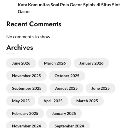
Kata Komunitas Soal Pola Gacor Spinix di Situs Slot
Gacor
Recent Comments
No comments to show.
Archives
June 2026
March 2026
January 2026
November 2025
October 2025
September 2025
August 2025
June 2025
May 2025
April 2025
March 2025
February 2025
January 2025
November 2024
September 2024