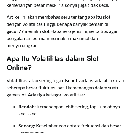
kemenangan besar meski risikonya juga tidak kecil.
Artikel ini akan membahas seru tentang apa itu slot
dengan volatilitas tinggi, kenapa banyak pemain di
gacor77
memilih slot Habanero jenis ini, serta tips agar
pengalaman bermainmu makin maksimal dan
menyenangkan.
Apa Itu Volatilitas dalam Slot
Online?
Volatilitas, atau sering juga disebut varians, adalah ukuran
seberapa besar fluktuasi hasil kemenangan dalam suatu
game slot. Ada tiga kategori volatilitas:
Rendah:
Kemenangan lebih sering, tapi jumlahnya
kecil-kecil.
Sedang:
Keseimbangan antara frekuensi dan besar
kemenangan.