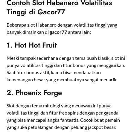
Contoh Slot Habanero Volatilitas
Tinggi di Gacor77
Beberapa slot Habanero dengan volatilitas tinggi yang
banyak dimainkan di
gacor77
antara lain:
1.
Hot Hot Fruit
Meski tampak sederhana dengan tema buah klasik, slot ini
punya volatilitas tinggi dan fitur bonus yang menggiurkan.
Saat fitur bonus aktif, kamu bisa mendapatkan
kemenangan besar yang membuatnya sangat menarik.
2.
Phoenix Forge
Slot dengan tema mitologi yang menawan ini punya
volatilitas tinggi dan fitur free spins dengan pengganda
yang bisa mencapai angka fantastis. Cocok buat pemain
yang suka petualangan dengan peluang jackpot besar.