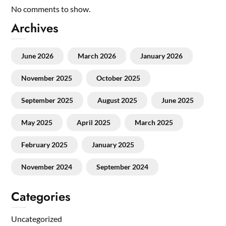
No comments to show.
Archives
June 2026
March 2026
January 2026
November 2025
October 2025
September 2025
August 2025
June 2025
May 2025
April 2025
March 2025
February 2025
January 2025
November 2024
September 2024
Categories
Uncategorized